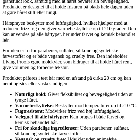
glansfuldt look, samtidig med at håret bevarer sin bevægelighed.
Produktet er designet til at holde frisuren på plads hele dagen uden
at gøre håret stift eller tungt.
Hårsprayen beskytter mod luftfugtighed, hvilket hjælper med at
reducere frizz, og den giver varmebeskyttelse op til 210 grader. Den
kan anvendes på alle hårtyper, herunder farvet og kemisk behandlet
hår.
Formlen er fri for parabener, sulfater, silikone og syntetiske
farvestoffer og er både vegansk og cruelty free. Den indeholder
Living Proofs egne molekyler, som bidrager til at holde håret rent,
give volumen og forbedre tekstur.
Produktet påføres i tørt hår med en afstand på cirka 20 cm og kan
nemt børstes eller vaskes ud igen.
Naturligt hold:
Giver fleksibilitet og bevægelighed uden at
tynge håret.
Varmebeskyttelse:
Beskytter mod temperaturer op til 210 °C.
Fugtresistent:
Modvirker frizz ved høj luftfugtighed.
Velegnet til alle hårtyper:
Kan bruges i både farvet og
kemisk behandlet hår.
Fri for skadelige ingredienser:
Uden parabener, sulfater,
silikone og syntetiske farvestoffer.
Vegansk og cruelty free:
Udviklet uden animalske