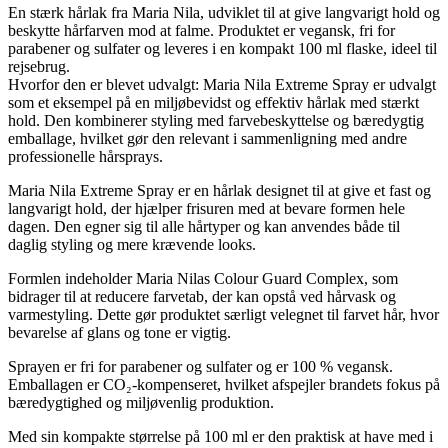
En stærk hårlak fra Maria Nila, udviklet til at give langvarigt hold og
beskytte hårfarven mod at falme. Produktet er vegansk, fri for
parabener og sulfater og leveres i en kompakt 100 ml flaske, ideel til
rejsebrug.
Hvorfor den er blevet udvalgt: Maria Nila Extreme Spray er udvalgt
som et eksempel på en miljøbevidst og effektiv hårlak med stærkt
hold. Den kombinerer styling med farvebeskyttelse og bæredygtig
emballage, hvilket gør den relevant i sammenligning med andre
professionelle hårsprays.
Maria Nila Extreme Spray er en hårlak designet til at give et fast og
langvarigt hold, der hjælper frisuren med at bevare formen hele
dagen. Den egner sig til alle hårtyper og kan anvendes både til
daglig styling og mere krævende looks.
Formlen indeholder Maria Nilas Colour Guard Complex, som
bidrager til at reducere farvetab, der kan opstå ved hårvask og
varmestyling. Dette gør produktet særligt velegnet til farvet hår, hvor
bevarelse af glans og tone er vigtig.
Sprayen er fri for parabener og sulfater og er 100 % vegansk.
Emballagen er CO₂-kompenseret, hvilket afspejler brandets fokus på
bæredygtighed og miljøvenlig produktion.
Med sin kompakte størrelse på 100 ml er den praktisk at have med i