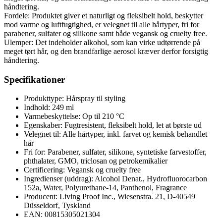
håndtering.
Fordele: Produktet giver et naturligt og fleksibelt hold, beskytter
mod varme og luftfugtighed, er velegnet til alle hårtyper, fri for
parabener, sulfater og silikone samt både vegansk og cruelty free.
Ulemper: Det indeholder alkohol, som kan virke udtørrende på
meget tørt hår, og den brandfarlige aerosol kræver derfor forsigtig
håndtering.
Specifikationer
Produkttype: Hårspray til styling
Indhold: 249 ml
Varmebeskyttelse: Op til 210 °C
Egenskaber: Fugtresistent, fleksibelt hold, let at børste ud
Velegnet til: Alle hårtyper, inkl. farvet og kemisk behandlet
hår
Fri for: Parabener, sulfater, silikone, syntetiske farvestoffer,
phthalater, GMO, triclosan og petrokemikalier
Certificering: Vegansk og cruelty free
Ingredienser (uddrag): Alcohol Denat., Hydrofluorocarbon
152a, Water, Polyurethane-14, Panthenol, Fragrance
Producent: Living Proof Inc., Wiesenstra. 21, D-40549
Düsseldorf, Tyskland
EAN: 00815305021304