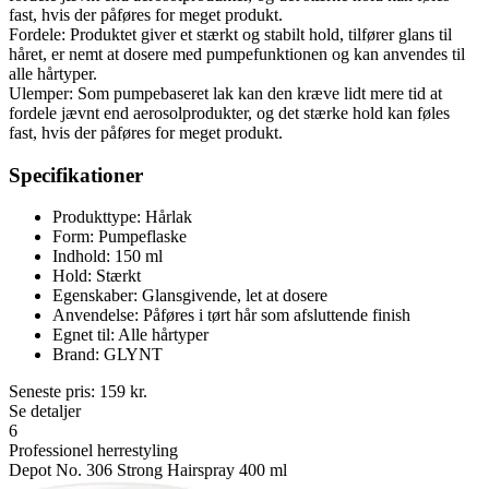
fast, hvis der påføres for meget produkt.
Fordele: Produktet giver et stærkt og stabilt hold, tilfører glans til
håret, er nemt at dosere med pumpefunktionen og kan anvendes til
alle hårtyper.
Ulemper: Som pumpebaseret lak kan den kræve lidt mere tid at
fordele jævnt end aerosolprodukter, og det stærke hold kan føles
fast, hvis der påføres for meget produkt.
Specifikationer
Produkttype: Hårlak
Form: Pumpeflaske
Indhold: 150 ml
Hold: Stærkt
Egenskaber: Glansgivende, let at dosere
Anvendelse: Påføres i tørt hår som afsluttende finish
Egnet til: Alle hårtyper
Brand: GLYNT
Seneste pris:
159
kr.
Se detaljer
6
Professionel herrestyling
Depot No. 306 Strong Hairspray 400 ml