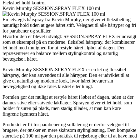
Fleksibel hold kontrol
Kevin Murphy SESSION.SPRAY FLEX 100 ml
En letvægts hårspray fra Kevin Murphy, der giver et fleksibelt og
naturligt hold uden at gøre håret stift. Velegnet til alle hårtyper og fri
for parabener og sulfater.
Hvorfor den er blevet udvalgt: SESSION.SPRAY FLEX er udvalgt
som et eksempel på en moderne, fleksibel hårspray, der kombinerer
let hold med mulighed for at restyle håret i løbet af dagen. Den
repræsenterer en balance mellem stylingkontrol og naturlig
bevægelse i håret.
Kevin Murphy SESSION.SPRAY FLEX er en let og fleksibel
hårspray, der kan anvendes til alle hårtyper. Den er udviklet til at
give et naturligt og moderne look, hvor håret bevarer sin
bevægelighed og ikke føles klistret eller tungt.
Formlen gør det muligt at restyle håret i løbet af dagen, uden at der
dannes stive eller støvede lakflager. Sprayen giver et let hold, som
holder frisuren på plads, men stadig tillader, at man kan køre
fingrene igennem håret.
Produktet er fri for parabener og sulfater og er derfor velegnet til
brugere, der ønsker en mere skånsom stylingløsning. Den kompakte
størrelse på 100 ml gør den praktisk til rejsebrug eller til at have med