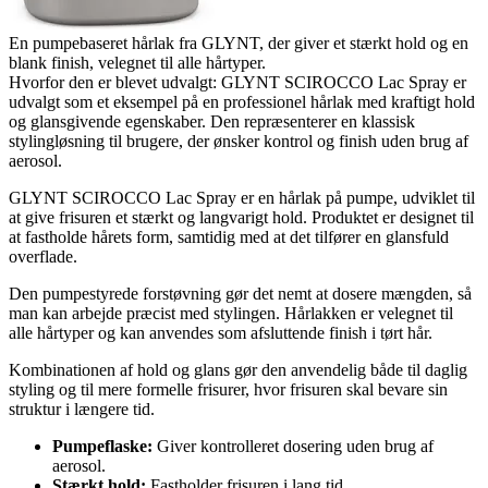
En pumpebaseret hårlak fra GLYNT, der giver et stærkt hold og en
blank finish, velegnet til alle hårtyper.
Hvorfor den er blevet udvalgt: GLYNT SCIROCCO Lac Spray er
udvalgt som et eksempel på en professionel hårlak med kraftigt hold
og glansgivende egenskaber. Den repræsenterer en klassisk
stylingløsning til brugere, der ønsker kontrol og finish uden brug af
aerosol.
GLYNT SCIROCCO Lac Spray er en hårlak på pumpe, udviklet til
at give frisuren et stærkt og langvarigt hold. Produktet er designet til
at fastholde hårets form, samtidig med at det tilfører en glansfuld
overflade.
Den pumpestyrede forstøvning gør det nemt at dosere mængden, så
man kan arbejde præcist med stylingen. Hårlakken er velegnet til
alle hårtyper og kan anvendes som afsluttende finish i tørt hår.
Kombinationen af hold og glans gør den anvendelig både til daglig
styling og til mere formelle frisurer, hvor frisuren skal bevare sin
struktur i længere tid.
Pumpeflaske:
Giver kontrolleret dosering uden brug af
aerosol.
Stærkt hold:
Fastholder frisuren i lang tid.