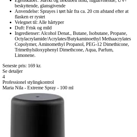
Egenskaber: Stærkt og fleksibelt hold, fugtafvisende, UV-
beskyttende, glansgivende
Anvendelse: Sprayes i tørt hår fra ca. 20 cm afstand efter at
flasken er rystet
Velegnet til: Alle hårtyper
Duft: Frisk og mild
Ingredienser: Alcohol Denat., Butane, Isobutane, Propane,
Octylacrylamide/Acrylates/Butykaminoethyl Methaacrylates
Copolymer, Aminomethyl Propanol, PEG-12 Dimethicone,
Trimethylsiloxyphenyl Dimethcone, Aqua, Parfum,
Limonene.
Seneste pris:
169
kr.
Se detaljer
4
Professionel stylingkontrol
Maria Nila - Extreme Spray - 100 ml