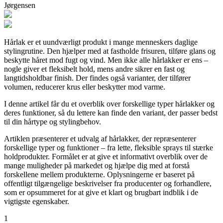
Jørgensen
Hårlak er et uundværligt produkt i mange menneskers daglige
stylingrutine. Den hjælper med at fastholde frisuren, tilføre glans og
beskytte håret mod fugt og vind. Men ikke alle hårlakker er ens –
nogle giver et fleksibelt hold, mens andre sikrer en fast og
langtidsholdbar finish. Der findes også varianter, der tilfører
volumen, reducerer krus eller beskytter mod varme.
I denne artikel får du et overblik over forskellige typer hårlakker og
deres funktioner, så du lettere kan finde den variant, der passer bedst
til din hårtype og stylingbehov.
Artiklen præsenterer et udvalg af hårlakker, der repræsenterer
forskellige typer og funktioner – fra lette, fleksible sprays til stærke
holdprodukter. Formålet er at give et informativt overblik over de
mange muligheder på markedet og hjælpe dig med at forstå
forskellene mellem produkterne. Oplysningerne er baseret på
offentligt tilgængelige beskrivelser fra producenter og forhandlere,
som er opsummeret for at give et klart og brugbart indblik i de
vigtigste egenskaber.
1