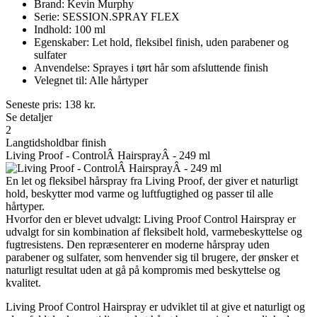
Brand: Kevin Murphy
Serie: SESSION.SPRAY FLEX
Indhold: 100 ml
Egenskaber: Let hold, fleksibel finish, uden parabener og
sulfater
Anvendelse: Sprayes i tørt hår som afsluttende finish
Velegnet til: Alle hårtyper
Seneste pris:
138
kr.
Se detaljer
2
Langtidsholdbar finish
Living Proof - ControlÂ HairsprayÂ - 249 ml
En let og fleksibel hårspray fra Living Proof, der giver et naturligt
hold, beskytter mod varme og luftfugtighed og passer til alle
hårtyper.
Hvorfor den er blevet udvalgt: Living Proof Control Hairspray er
udvalgt for sin kombination af fleksibelt hold, varmebeskyttelse og
fugtresistens. Den repræsenterer en moderne hårspray uden
parabener og sulfater, som henvender sig til brugere, der ønsker et
naturligt resultat uden at gå på kompromis med beskyttelse og
kvalitet.
Living Proof Control Hairspray er udviklet til at give et naturligt og