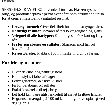
i tasken.
SESSION.SPRAY FLEX anvendes i tørt hår. Flasken rystes inden
brug, og produktet sprayes jævnt over håret som afsluttende finish
for at opnå et fleksibelt og naturligt resultat.
Letvægtsformel:
Giver fleksibelt hold uden at tynge håret.
Naturligt resultat:
Bevarer hårets bevægelighed og glans.
Velegnet til alle hårtyper:
Kan bruges i både kort og langt
hår.
Fri for parabener og sulfater:
Skånsom mod hår og
hovedbund.
Rejsestørrelse:
Praktisk 100 ml flaske til brug på farten.
Fordele og ulemper
Giver fleksibelt og naturligt hold
Kan restyles i løbet af dagen
Letvægtsformel, der ikke klistrer
Fri for parabener og sulfater
Praktisk størrelse til rejsebrug
Let hold kan være utilstrækkeligt til meget kraftige frisurer
Begrænset mængde på 100 ml kan hurtigt blive opbrugt ved
daglig brug