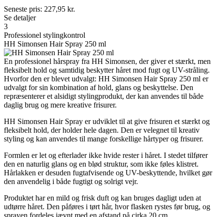
Seneste pris:
227,95
kr.
Se detaljer
3
Professionel stylingkontrol
HH Simonsen Hair Spray 250 ml
En professionel hårspray fra HH Simonsen, der giver et stærkt, men
fleksibelt hold og samtidig beskytter håret mod fugt og UV-stråling.
Hvorfor den er blevet udvalgt: HH Simonsen Hair Spray 250 ml er
udvalgt for sin kombination af hold, glans og beskyttelse. Den
repræsenterer et alsidigt stylingprodukt, der kan anvendes til både
daglig brug og mere kreative frisurer.
HH Simonsen Hair Spray er udviklet til at give frisuren et stærkt og
fleksibelt hold, der holder hele dagen. Den er velegnet til kreativ
styling og kan anvendes til mange forskellige hårtyper og frisurer.
Formlen er let og efterlader ikke hvide rester i håret. I stedet tilfører
den en naturlig glans og en blød struktur, som ikke føles klistret.
Hårlakken er desuden fugtafvisende og UV-beskyttende, hvilket gør
den anvendelig i både fugtigt og solrigt vejr.
Produktet har en mild og frisk duft og kan bruges dagligt uden at
udtørre håret. Den påføres i tørt hår, hvor flasken rystes før brug, og
sprayen fordeles jævnt med en afstand på cirka 20 cm.