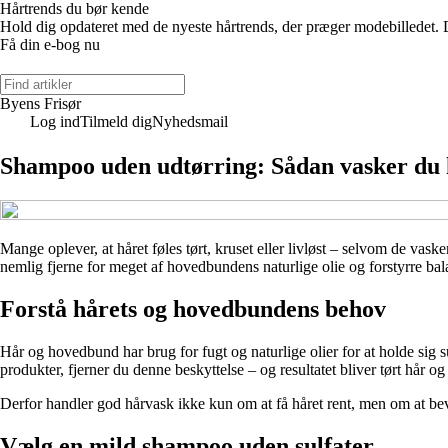
Hårtrends du bør kende
Hold dig opdateret med de nyeste hårtrends, der præger modebilledet. 
Få din e-bog nu
Byens Frisør
Log ind
Tilmeld dig
Nyhedsmail
Shampoo uden udtørring: Sådan vasker du 
Mange oplever, at håret føles tørt, kruset eller livløst – selvom de va
nemlig fjerne for meget af hovedbundens naturlige olie og forstyrre bal
Forstå hårets og hovedbundens behov
Hår og hovedbund har brug for fugt og naturlige olier for at holde sig
produkter, fjerner du denne beskyttelse – og resultatet bliver tørt hår 
Derfor handler god hårvask ikke kun om at få håret rent, men om at beva
Vælg en mild shampoo uden sulfater