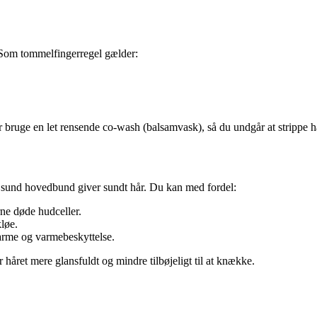
l. Som tommelfingerregel gælder:
bruge en let rensende co-wash (balsamvask), så du undgår at strippe hår
 sund hovedbund giver sundt hår. Du kan med fordel:
ne døde hudceller.
kløe.
varme og varmebeskyttelse.
håret mere glansfuldt og mindre tilbøjeligt til at knække.