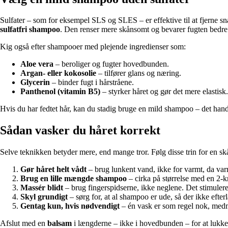
Sulfater – som for eksempel SLS og SLES – er effektive til at fjerne sn
sulfatfri shampoo
. Den renser mere skånsomt og bevarer fugten bedre
Kig også efter shampooer med plejende ingredienser som:
Aloe vera
– beroliger og fugter hovedbunden.
Argan- eller kokosolie
– tilfører glans og næring.
Glycerin
– binder fugt i hårstråene.
Panthenol (vitamin B5)
– styrker håret og gør det mere elastisk.
Hvis du har fedtet hår, kan du stadig bruge en mild shampoo – det handl
Sådan vasker du håret korrekt
Selve teknikken betyder mere, end mange tror. Følg disse trin for en s
Gør håret helt vådt
– brug lunkent vand, ikke for varmt, da va
Brug en lille mængde shampoo
– cirka på størrelse med en 2-
Massér blidt
– brug fingerspidserne, ikke neglene. Det stimulere
Skyl grundigt
– sørg for, at al shampoo er ude, så der ikke efterl
Gentag kun, hvis nødvendigt
– én vask er som regel nok, medmi
Afslut med en
balsam
i længderne – ikke i hovedbunden – for at lukke